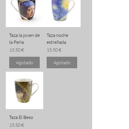
Taza la joven de
Taza noche
la Perla
estrellada
Precio
Precio
15,50 €
15,50 €
Agotado
Agotado
Taza El Beso
Precio
15,50 €