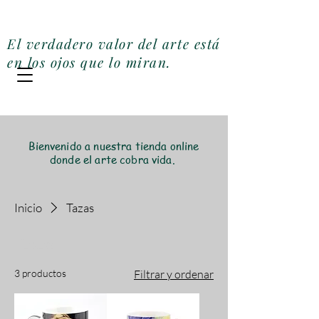
Galería Miler Art
El verdadero valor del arte está
en los ojos que lo miran.
Bienvenido a nuestra tienda online
donde el arte cobra vida.
Inicio
Tazas
Tazas
3 productos
Filtrar y ordenar