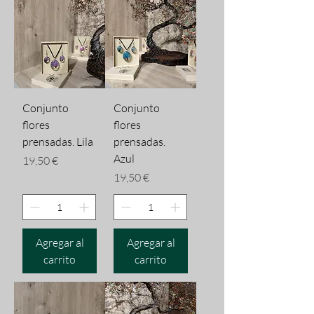
Conjunto
Conjunto
flores
flores
prensadas. Lila
prensadas.
Azul
Precio
19,50 €
Precio
19,50 €
Agregar al
Agregar al
carrito
carrito