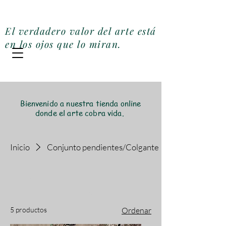
Galería Miler Art
El verdadero valor del arte está
en los ojos que lo miran.
Bienvenido a nuestra tienda online
donde el arte cobra vida.
Inicio
Conjunto pendientes/Colgante
Conjunto
pendientes/Colgante
5 productos
Ordenar