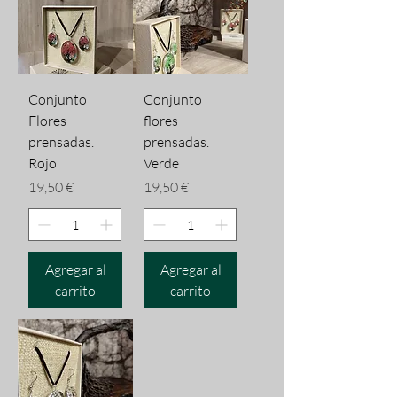
Conjunto
Conjunto
Flores
flores
prensadas.
prensadas.
Rojo
Verde
Precio
Precio
19,50 €
19,50 €
Agregar al
Agregar al
carrito
carrito