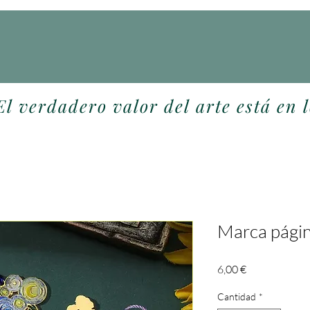
El verdadero valor del arte está en l
Marca págin
Precio
6,00 €
Cantidad
*