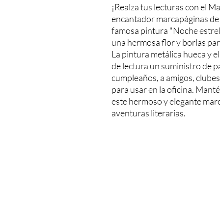
¡Realza tus lecturas con el M
encantador marcapáginas de me
famosa pintura "Noche estrel
una hermosa flor y borlas para
La pintura metálica hueca y e
de lectura un suministro de pa
cumpleaños, a amigos, clubes d
para usar en la oficina. Manté
este hermoso y elegante marc
aventuras literarias.
Miler Art