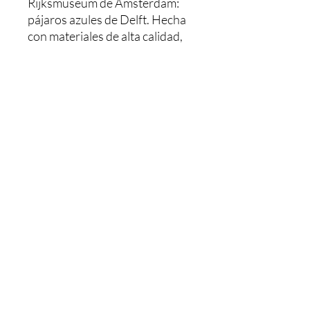
Rijksmuseum de Ámsterdam: 
pájaros azules de Delft. Hecha 
con materiales de alta calidad, 
esta bola es perfecta tanto para 
regalar como para adornar tu 
propio hogar durante las 
fiestas. El diseño clásico y 
atemporal de los pájaros azules 
de Delft le dará a tu árbol un 
aspecto artístico y sofisticado. 
¡No te pierdas la oportunidad 
de añadir este precioso adorno 
a tu colección navideña!
Miler Art
geaninamilerart@gmail.com